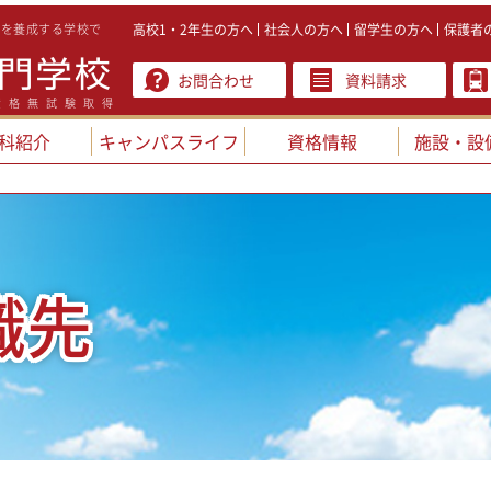
ロを養成する学校で
高校1・2年生の方へ
社会人の方へ
留学生の方へ
保護者
お問合わせ
資料請求
資格無試験取得
科紹介
キャンパスライフ
資格情報
施設・設
職先