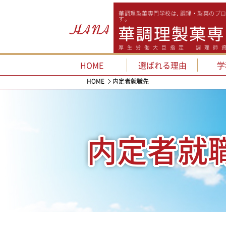
華調理製菓専門学校は､調理・製菓のプ
す。
サイトマップ
情報の公開
自己点検・自己評価報告書
厚生労働大臣指定 調理師
基本情報 調理テクニカル科
基本情報 パティシエテクニカル科
HOME
選ばれる理由
学
プライバシーポリシー
HOME
内定者就職先
内定者就