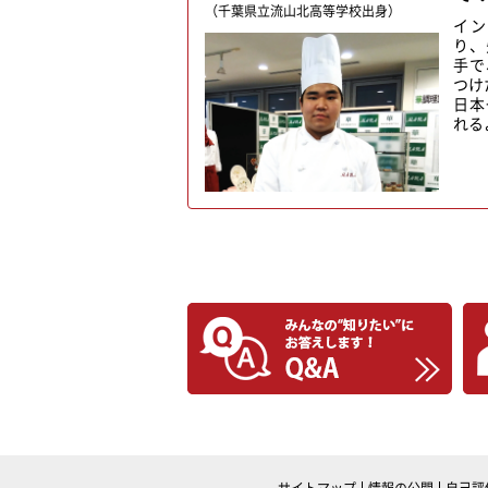
（千葉県立流山北高等学校出身）
イン
り、
手で
つけ
日本
れる