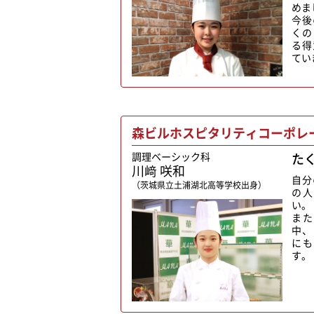
めま
今後
くの
る得
てい
森ビルホスピタリティコーポレ
調理ベーシック科
た
川﨑 咲和
自分
（茨城県立土浦湖北高等学校出身）
の人
い。
また
中、
にも
す。