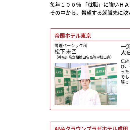
毎年１００％ 「就職」に強いＨ
その中から、希望する就職先に決
帝国ホテル東京
調理ベーシック科
一
松下 未空
人
（神奈川県立相模田名高等学校出身）
伝統
び、
った
でも
張っ
ANAクラウンプラザホテル成田