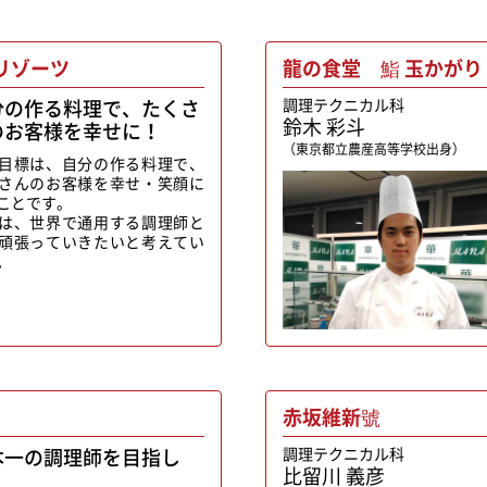
リゾーツ
龍の食堂 鮨 玉かがり 
分の作る料理で、たくさ
調理テクニカル科
鈴木 彩斗
のお客様を幸せに！
（東京都立農産高等学校出身）
目標は、自分の作る料理で、
さんのお客様を幸せ・笑顔に
ことです。
は、世界で通用する調理師と
頑張っていきたいと考えてい
。
赤坂維新號
本一の調理師を目指し
調理テクニカル科
比留川 義彦
！