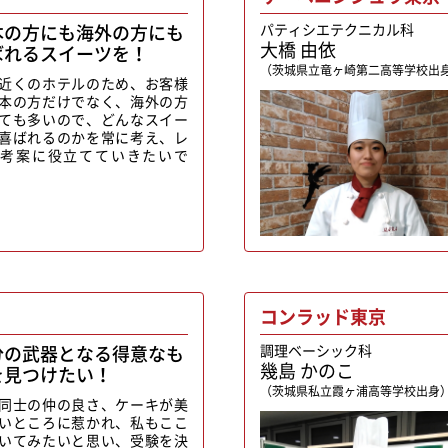
本の方にも海外の方にも
パティシエテクニカル科
大橋 由依
ばれるスイーツを！
（茨城県立竜ヶ崎第二高等学校出
近くのホテルのため、お客様
本の方だけでなく、海外の方
ても多いので、どんなスイー
喜ばれるのかを常に考え、レ
考案に役立てていきたいで
コンラッド東京
分の武器となる得意なも
調理ベーシック科
幾島 かのこ
を見つけたい！
（茨城県私立霞ヶ浦高等学校出身
同士の仲の良さ、ケーキが美
いところに惹かれ、私もここ
いてみたいと思い、受験を決