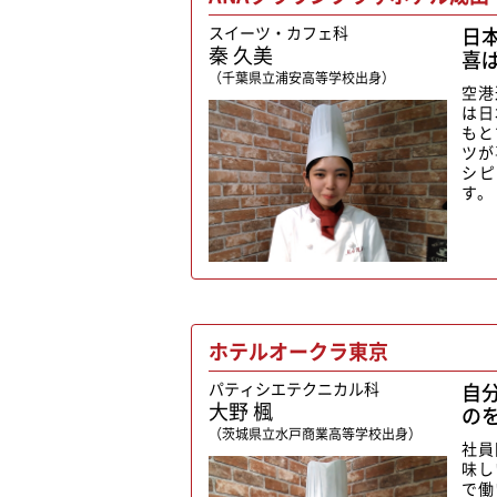
スイーツ・カフェ科
日
秦 久美
喜
（千葉県立浦安高等学校出身）
空港
は日
もと
ツが
シピ
す。
ホテルオークラ東京
パティシエテクニカル科
自
大野 楓
の
（茨城県立水戸商業高等学校出身）
社員
味し
で働