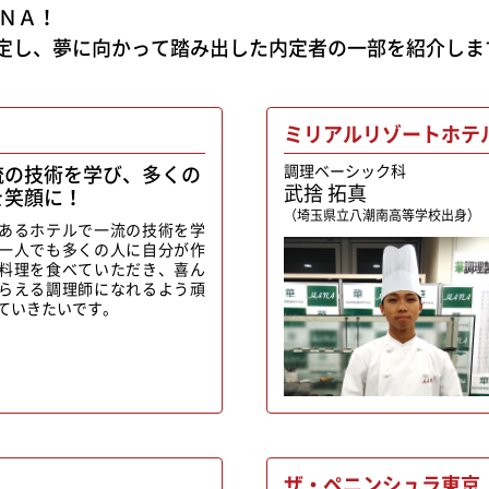
ＡＮＡ！
定し、夢に向かって踏み出した内定者の一部を紹介しま
ミリアルリゾートホテ
流の技術を学び、多くの
調理ベーシック科
武捨 拓真
を笑顔に！
（埼玉県立八潮南高等学校出身）
あるホテルで一流の技術を学
一人でも多くの人に自分が作
料理を食べていただき、喜ん
らえる調理師になれるよう頑
ていきたいです。
ザ・ペニンシュラ東京