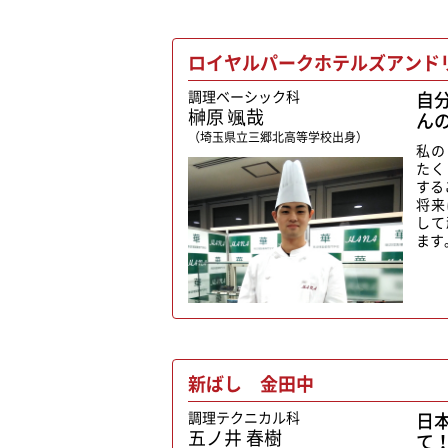
ロイヤルパークホテルズアンド
調理ベーシック科
自
榊原 颯哉
ん
（埼玉県立三郷北高等学校出身）
私の
たく
する
将来
して
ます
新ばし 金田中
調理テクニカル科
日
五ノ井 春樹
て