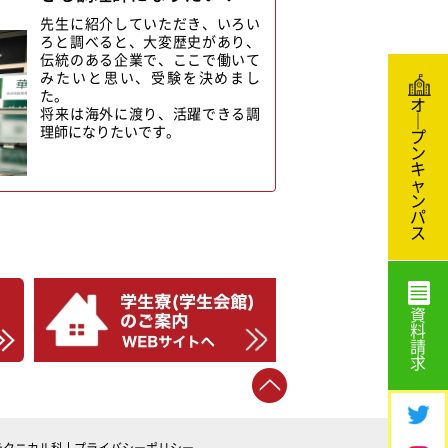
先生に紹介していただき、いろい
ろと調べると、大変歴史があり、
伝統のある企業で、ここで働いて
みたいと思い、受験を決めまし
た。
オ
将来は海外に渡り、活躍できる調
｜
理師になりたいです。
プ
ン
キ
ャ
ン
パ
ス
資
料
請
求