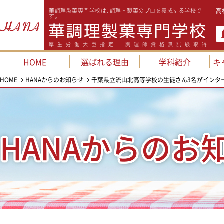
華調理製菓専門学校は､調理・製菓のプロを養成する学校で
高
す。
厚生労働大臣指定 調理師資格無試験取得
HOME
選ばれる理由
学科紹介
キ
HOME
HANAからのお知らせ
千葉県立流山北高等学校の生徒さん3名がインタ
HANAからのお