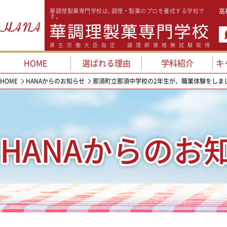
華調理製菓専門学校は､調理・製菓のプロを養成する学校で
高
す。
厚生労働大臣指定 調理師資格無試験取得
HOME
選ばれる理由
学科紹介
キ
HOME
HANAからのお知らせ
那須町立那須中学校の2年生が、職業体験をしま
HANAからのお