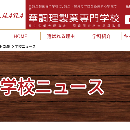
華調理製菓専門学校は､調理・製菓のプロを養成する学校で
高
す。
厚生労働大臣指定 調理師資格無試験取得
HOME
選ばれる理由
学科紹介
キ
HOME
学校ニュース
学校ニュース